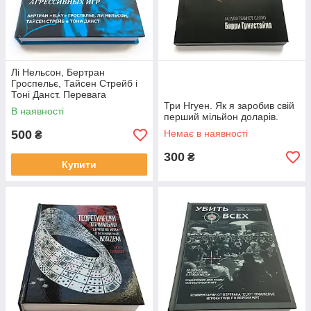
Лі Нельсон, Бертран
Гроспельє, Тайсен Стрейб і
Тоні Данст. Перевага
рейзерів.
Три Нгуен. Як я заробив свій
В наявності
перший мільйон доларів.
500
Немає в наявності
₴
300
₴
Купити