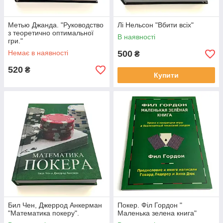
Метью Джанда. "Руководство
Лі Нельсон "Вбити всіх"
з теоретично оптимальної
В наявності
гри."
Немає в наявності
500
₴
520
₴
Купити
Бил Чен, Джеррод Анкерман
Покер. Філ Гордон "
"Математика покеру".
Маленька зелена книга"