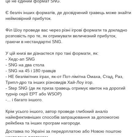
це не єдиний формат SNG.
Є безліч інших форматів, де досвідчений гравець може знайти
неймовірний прибуток.
Філ Шоу проведе вас через різні ігрові формати та докладно
розповість про те, як отримувати величезний прибуток,
граючи в нестандартні SNG.
У цій книзі ви дізнаєтеся про такі формати, як:
- Хедс-ап SNG
- SNG на два стола
- SNG на 45 і 180 гравців
- НЕ безлімітних іграх, як-от Пот-лімітна Омаха, Стад, Раз,
Трипл-дро та інших різновидів Хай-Лоу ігор.
- Step SNG (де як приза гравець отримує квиток на дорогий
турнір серії EPT або WSOP)
-... і багато іншого.
Крім усього іншого, автор проведе глибокий аналіз
найефективніших способів запрацювання за допомогою
рейкбека та інших програм нагороди.
Доставка по Україні за передоплатою або Новою поштою
накладена платежем.